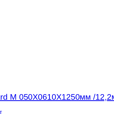
board M 050X0610X1250мм /12,2
т