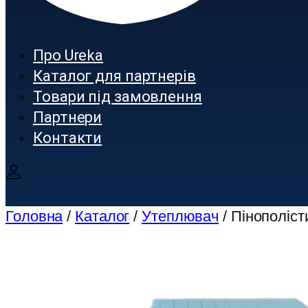
Про Ureka
Каталог для партнерів
Товари під замовлення
Партнери
Контакти
Головна
/
Каталог
/
Утеплювач
/ Пінополіс