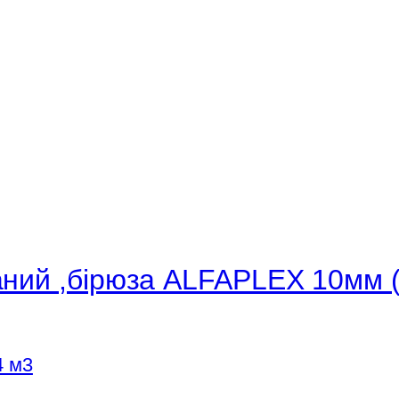
аний ,бірюза ALFAPLEX 10мм (
4 м3