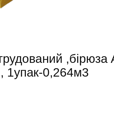
струдований ,бірюз
), 1упак-0,264м3