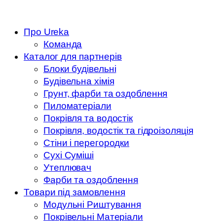
Про Ureka
Команда
Каталог для партнерів
Блоки будівельні
Будівельна хімія
Грунт, фарби та оздоблення
Пиломатеріали
Покрівля та водостік
Покрівля, водостік та гідроізоляція
Стіни і перегородки
Сухі Суміші
Утеплювач
Фарби та оздоблення
Товари під замовлення
Модульні Риштування
Покрівельні Матеріали