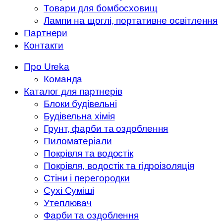
Товари для бомбосховищ
Лампи на щоглі, портативне освітлення
Партнери
Контакти
Про Ureka
Команда
Каталог для партнерів
Блоки будівельні
Будівельна хімія
Грунт, фарби та оздоблення
Пиломатеріали
Покрівля та водостік
Покрівля, водостік та гідроізоляція
Стіни і перегородки
Сухі Суміші
Утеплювач
Фарби та оздоблення