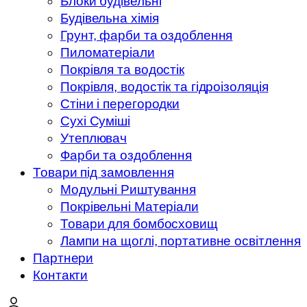
Блоки будівельні
Будівельна хімія
Грунт, фарби та оздоблення
Пиломатеріали
Покрівля та водостік
Покрівля, водостік та гідроізоляція
Стіни і перегородки
Сухі Суміші
Утеплювач
Фарби та оздоблення
Товари під замовлення
Модульні Риштування
Покрівельні Матеріали
Товари для бомбосховищ
Лампи на щоглі, портативне освітлення
Партнери
Контакти