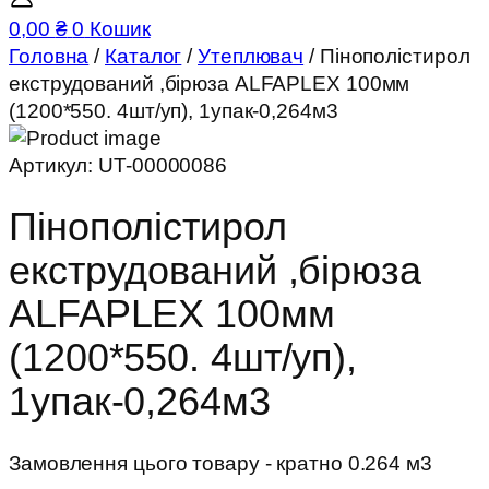
0,00
₴
0
Кошик
Головна
/
Каталог
/
Утеплювач
/ Пінополістирол
екструдований ,бірюза ALFAPLEX 100мм
(1200*550. 4шт/уп), 1упак-0,264м3
Артикул:
UT-00000086
Пінополістирол
екструдований ,бірюза
ALFAPLEX 100мм
(1200*550. 4шт/уп),
1упак-0,264м3
Замовлення цього товару - кратно 0.264 м3