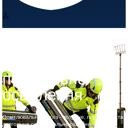
Лампи на
щоглі,
портативне
освітлення
Освітлювальна щогла - потужне, портативне та
довговічне освітлювальне рішення.