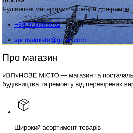
Шостка
Будівельні матеріали та товари для ремонт
+380955383592
vpnovemisto@gmail.com
Про магазин
«ВП»НОВЕ МІСТО — магазин та постачальни
будівництва та ремонту від перевірених ви
Широкий асортимент товарів