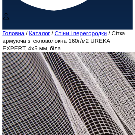
Головна
/
Каталог
/
Стіни і перегородки
/ Сітка
армуюча зі скловолокна 160г/м2 UREKA
EXPERT, 4х5 мм, біла