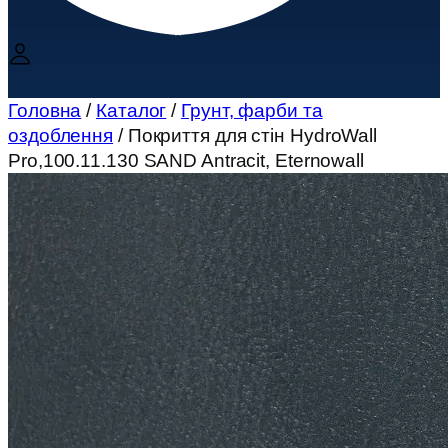
Головна
/
Каталог
/
Грунт, фарби та
оздоблення
/ Покриття для стін HydroWall
Pro,100.11.130 SAND Antracit, Eternowall