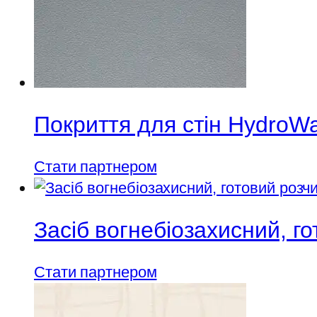
Покриття для стін HydroWa
Стати партнером
Засіб вогнебіозахисний, г
Стати партнером