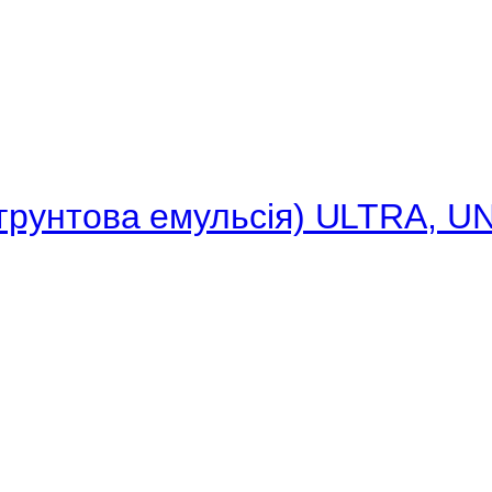
(грунтова емульсія) ULTRA, U