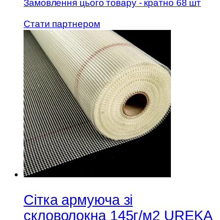
Замовлення цього товару - кратно 68 шт
Стати партнером
Сітка армуюча зі
скловолокна 145г/м2 UREKA