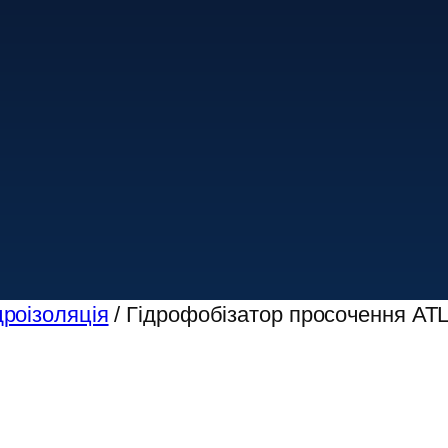
дроізоляція
/ Гідрофобізатор просочення ATL