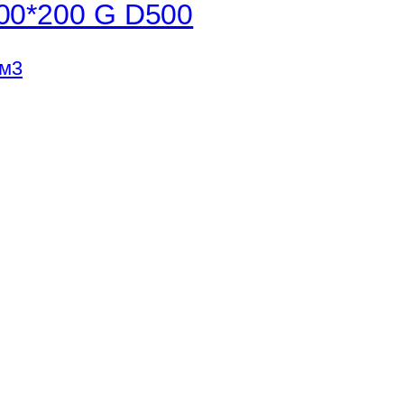
00*200 G D500
 м3