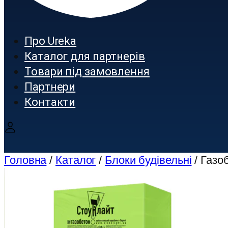
Про Ureka
Каталог для партнерів
Товари під замовлення
Партнери
Контакти
Головна
/
Каталог
/
Блоки будівельні
/ Газо