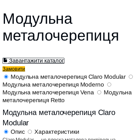
Модульна
металочерепиця
Завантажити каталог
Замовити
Модульна металочерепиця Claro Modular
Модульна металочерепиця Moderno
Модульна металочерепиця Vena
Модульна
металочерепиця Retto
Модульна металочерепиця Claro
Modular
Опис
Характеристики
Claro Modular — це плоска металева покрівельна