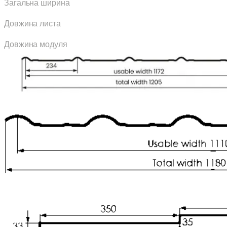
Загальна ширина
Довжина листа
Довжина модуля