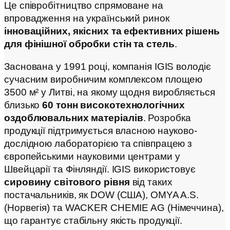
Це співробітництво спрямоване на
впровадження на український ринок
інноваційних, якісних та ефективних рішень
для фінішної обробки стін та стель
.
Заснована у 1991 році, компанія IGIS володіє
сучасним виробничим комплексом площею
3500 м² у Литві, на якому щодня виробляється
близько
60 тонн високотехнологічних
оздоблювальних матеріалів
. Розробка
продукції підтримується власною науково-
дослідною лабораторією та співпрацею з
європейськими науковими центрами у
Швейцарії та Фінляндії. IGIS використовує
сировину світового рівня
від таких
постачальників, як DOW (США), OMYA A.S.
(Норвегія) та WACKER CHEMIE AG (Німеччина),
що гарантує стабільну якість продукції.