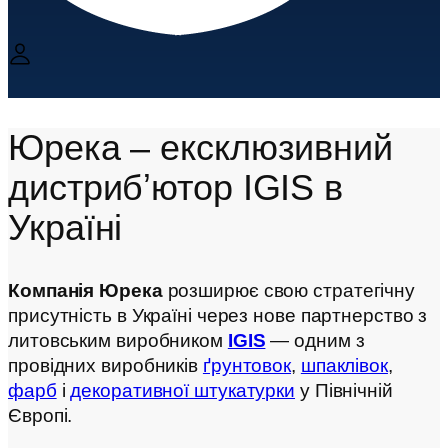
Юрека – ексклюзивний
дистрибʼютор IGIS в
Україні
Компанія Юрека
розширює свою стратегічну
присутність в Україні через нове партнерство з
литовським виробником
IGIS
— одним з
провідних виробників
ґрунтовок
,
шпаклівок
,
фарб
і
декоративної штукатурки
у Північній
Європі.