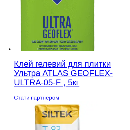
Клей гелевий для плитки
Ультра ATLAS GEOFLEX-
ULTRA-05-F , 5кг
Стати партнером